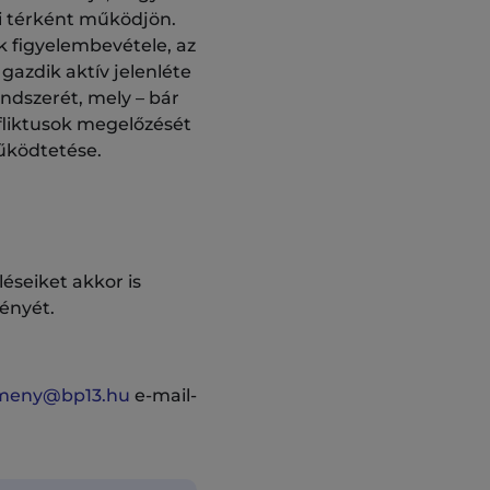
gi térként működjön.
k figyelembevétele, az
gazdik aktív jelenléte
endszerét, mely – bár
nfliktusok megelőzését
működtetése.
éseiket akkor is
ényét.
meny@bp13.hu
e-mail-