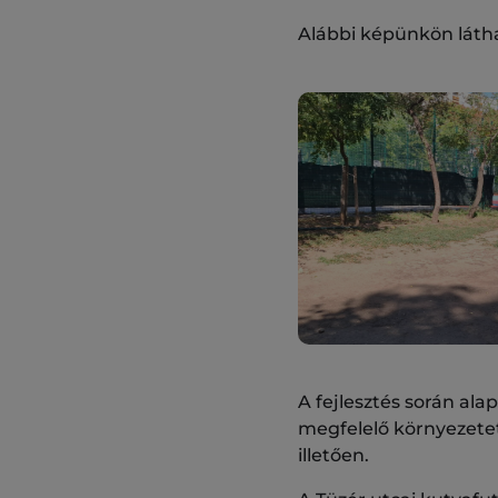
Alábbi képünkön láthat
A fejlesztés során al
megfelelő környezetet
illetően.