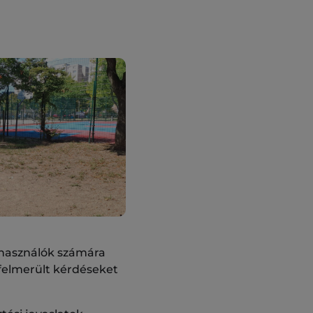
t használók számára
felmerült kérdéseket