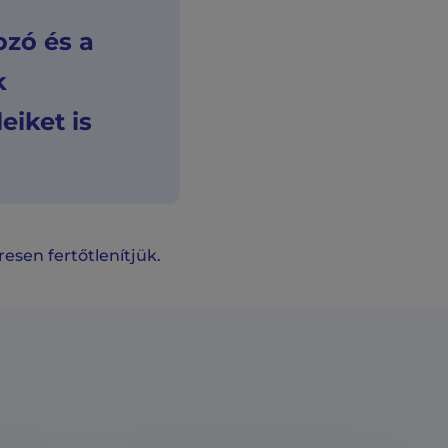
ozó és a
k
iket is
esen fertőtlenítjük.