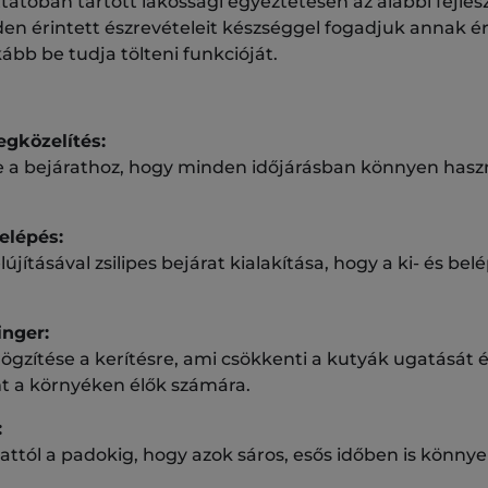
tatóban tartott lakossági egyeztetésen az alábbi fejlesz
en érintett észrevételeit készséggel fogadjuk annak 
kább be tudja tölteni funkcióját.
gközelítés:
se a bejárathoz, hogy minden időjárásban könnyen hasz
elépés:
újításával zsilipes bejárat kialakítása, hogy a ki- és b
inger:
rögzítése a kerítésre, ami csökkenti a kutyák ugatását
t a környéken élők számára.
:
rattól a padokig, hogy azok sáros, esős időben is könn