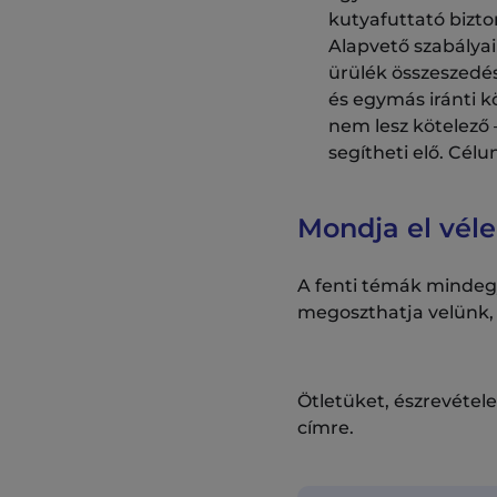
kutyafuttató bizt
Alapvető szabályai
ürülék összeszedés
és egymás iránti kö
nem lesz kötelező 
segítheti elő. Cél
Mondja el véle
A fenti témák mindegy
megoszthatja velünk
Ötletüket, észrevétel
címre.