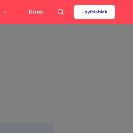
Hírek
Ügyfélablak
túra, sport
Pályázatok
 fizetés
turális színterek,
rtolási helyszínek
rdések
borok