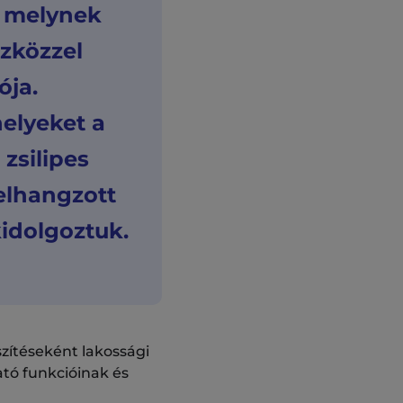
k, melynek
szközzel
ója.
elyeket a
zsilipes
elhangzott
kidolgoztuk.
szítéseként lakossági
ató funkcióinak és