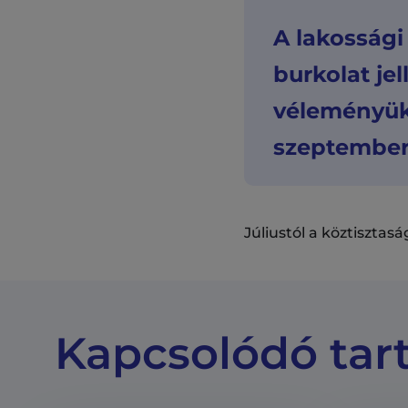
A lakossági
burkolat jel
véleményüke
szeptember 
Júliustól a köztisztas
Kapcsolódó tar