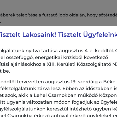
erek telepítése a futtató jobb oldalán, hogy sötétedé
.
Tisztelt Lakosaink! Tisztelt Ügyfeleink
ndellenes használat elkerülésére osztókarfás padok vag
helyezve.
lgálatunk nyitva tartása augusztus 4-e, keddtől. 
álya:
el összefüggő, energetikai krízisből következő
lyett újakat telepítünk a futtató szélére, így nagyobb 
si ajánlásokhoz a XIII. Kerületi Közszolgáltató NZ
t be.
eddtől tervezetten augusztus 19. szerdáig a Béke
a futtatón belül arra, hogy a kutyák szabadon áskálhass
élszolgálatunk zárva lesz. Ebben az időszakban is
et azok, akik a Lehel Csarnokban működő Központi
urkolatának kérdése összetett és gyakran megosztó t
. Itt ugyanis változatlan módon fogadjuk az ügyfel
 mindenhol alkalmazható megoldás. Több lehetőség jöhe
gyfélszolgálatunkon keresztül intézhető ügyben k
hel Csarnokba érkező autóval érkező ügyfeleket e