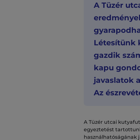
A Tüzér utc
eredményeké
gyarapodhat
Létesítünk 
gazdik szám
kapu gondo
javaslatok a
Az észrevét
A Tüzér utcai kutyafut
egyeztetést tartottunk
használhatóságának j