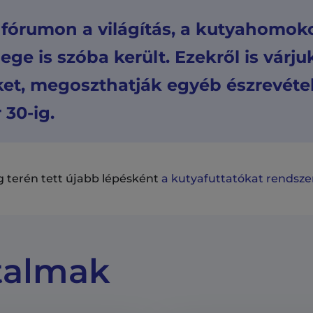
 fórumon a világítás, a kutyahomok
lege is szóba került. Ezekről is várju
t, megoszthatják egyéb észrevétele
30-ig.
ág terén tett újabb lépésként
a kutyafuttatókat rendszer
talmak