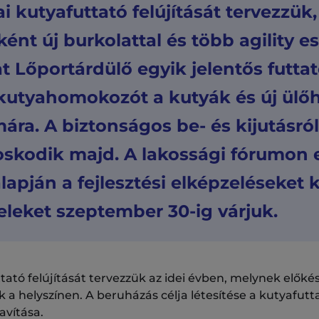
ai kutyafuttató felújítását tervezzü
nt új burkolattal és több agility e
 Lőportárdülő egyik jelentős futtat
kutyahomokozót a kutyák és új ülőh
ára. A biztonságos be- és kijutásról 
skodik majd. A lakossági fórumon 
lapján a fejlesztési elképzeléseket 
eleket szeptember 30-ig várjuk.
tató felújítását tervezzük az idei évben, melynek előké
 a helyszínen. A beruházás célja létesítése a kutyafutt
avítása.