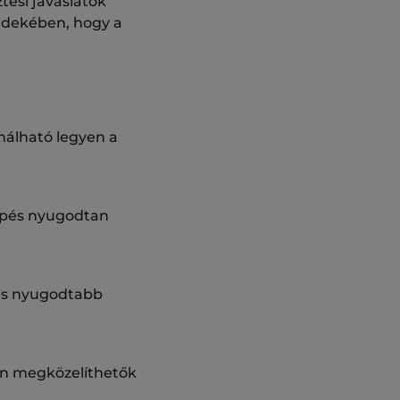
tési javaslatok
érdekében, hogy a
nálható legyen a
elépés nyugodtan
 és nyugodtabb
yen megközelíthetők