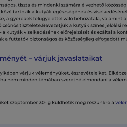
onságos, tiszta és mindenki számára élvezhető közössé
 közé tartozik a kutyák egészségének és viselkedéséne
e, a gyerekek felügyelettel való behozatala, valamint a 
lcsönös tisztelete.Bevezetjük a kutyák színes jelölési r
– a kutyák viselkedésének előrejelzését és ezáltal a ko
unk a futtatók biztonságos és közösségileg elfogadott 
ményét – várjuk javaslataikat
ikében várjuk véleményüket, észrevételeiket. Elképzel
, ha nem minden témában szeretné elmondani a vélem
eiket szeptember 30-ig küldhetik meg részünkre a
vele