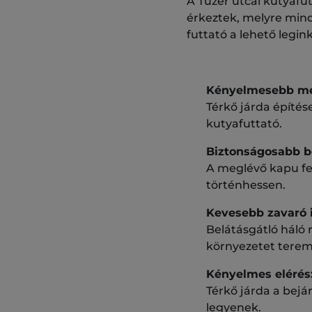
A Tüzér utcai kutyafut
érkeztek, melyre mind
futtató a lehető legin
Kényelmesebb me
Térkő járda építé
kutyafuttató.
Biztonságosabb b
A meglévő kapu fel
történhessen.
Kevesebb zavaró 
Belátásgátló háló 
környezetet terem
Kényelmes elérés
Térkő járda a bejá
legyenek.