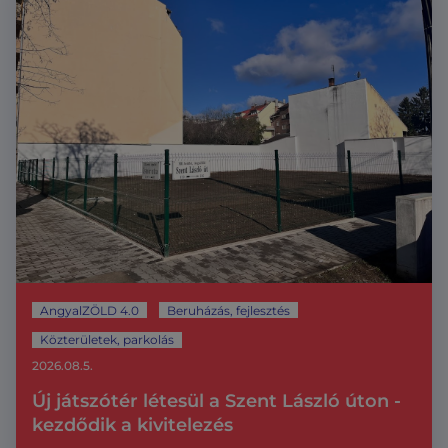
AngyalZÖLD 4.0
Beruházás, fejlesztés
Közterületek, parkolás
2026.08.5.
Új játszótér létesül a Szent László úton -
kezdődik a kivitelezés