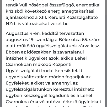
Amennyiben észrevétele, kérdése van,
itt
rendkívüli hőséggel összefüggő, energetikai
megteheti
.
krízisből következő energiamegtakarítási
ajánlásokhoz a XIII. Kerületi Közszolgáltató
NZrt. is változásokat vezet be.
Kapcsolódó tartalmak
Augusztus 4-én, keddtől tervezetten
augusztus 19. szerdáig a Béke utca 65. szám
alatt működő ügyfélszolgálatunk zárva lesz.
Ebben az időszakban is zavartalanul
intézhetik ügyeiket azok, akik a Lehel
Csarnokban működő Központi
Ügyfélszolgálati Irodát keresik fel. Itt
ugyanis változatlan módon fogadjuk az
ügyfeleket, akiket valamennyi, az
ügyfélszolgálatunkon keresztül intézhető
ügyben készséggel fogadunk és a Lehel
Csarnokba érkező autóval érkező ügyfeleket