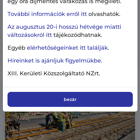
egy óra díjmentes várakozás is megilleti.
További információk erről itt
olvashatók.
Az augusztus 20-i hosszú hétvége miatti
Ilyen volt - ilyen lett
Közterületek, parkolás
változásokról itt
tájékozódhatnak.
2026.08.8.
Ilyen volt - ilyen lett a Wein János park
Egyéb
elérhetőségeinket itt találják.
kerítése
Híreinket is ajánljuk figyelmükbe.
XIII. Kerületi Közszolgáltató NZrt.
bezár