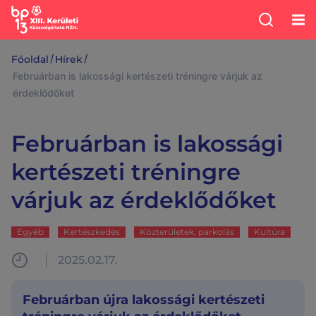
/
/
Főoldal
Hírek
Februárban is lakossági kertészeti tréningre várjuk az
érdeklődőket
Februárban is lakossági
kertészeti tréningre
várjuk az érdeklődőket
Egyéb
Kertészkedés
Közterületek, parkolás
Kultúra
2025.02.17.
Februárban újra lakossági kertészeti