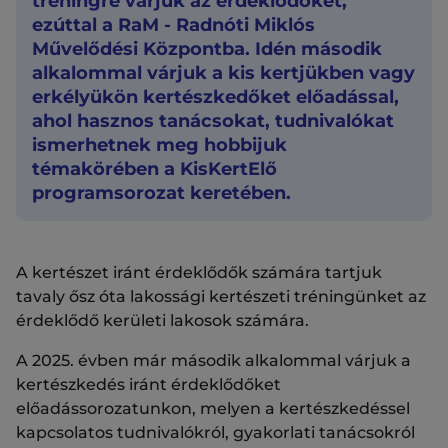
tréningre várjuk az érdeklődőket,
ezúttal a RaM - Radnóti Miklós
Művelődési Központba. Idén második
alkalommal várjuk a kis kertjükben vagy
erkélyükön kertészkedőket előadással,
ahol hasznos tanácsokat, tudnivalókat
ismerhetnek meg hobbijuk
témakörében a KisKertElő
programsorozat keretében.
A kertészet iránt érdeklődők számára tartjuk
tavaly ősz óta lakossági kertészeti tréningünket az
érdeklődő kerületi lakosok számára.
A 2025. évben már második alkalommal várjuk a
kertészkedés iránt érdeklődőket
előadássorozatunkon, melyen a kertészkedéssel
kapcsolatos tudnivalókról, gyakorlati tanácsokról