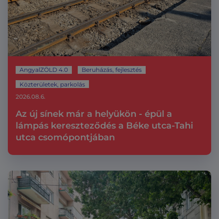
AngyalZÖLD 4.0
Beruházás, fejlesztés
Közterületek, parkolás
2026.08.6.
Az új sínek már a helyükön - épül a
lámpás kereszteződés a Béke utca-Tahi
utca csomópontjában