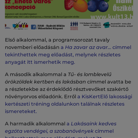
Első alkalommal, a programsorozat tavaly
novemberi előadásán
a
Ha zavar az avar…
címmel
tekinthettek meg előadást, melynek részletes
anyagát itt ismerhetik meg.
A második alkalommal a
Tű- és lomblevelű
örökzöldek kertben és lakásban
címmel avatta be
a részletekbe az érdeklődő résztvevőket szakértő
növényorvos előadónk. Erről
a KisKertElő lakossági
kertészeti tréning oldalunkon találnak részletes
ismereteket.
A harmadik alkalommal
a
Lakásaink kedves
egzóta vendégei, a szobanövények
címmel