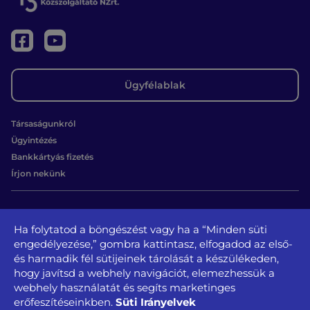
Ügyfélablak
Társaságunkról
Ügyintézés
Bankkártyás fizetés
Írjon nekünk
Kapcsolat
Ha folytatod a böngészést vagy ha a “Minden süti
1131 Budapest, Béke u. 65.
engedélyezése,” gombra kattintasz, elfogadod az első-
tel.: +36 1 350-3728, + 36 1 350-3729
és harmadik fél sütijeinek tárolását a készülékeden,
kozszolgaltato@kozszolgaltato.bp13.hu
hogy javítsd a webhely navigációt, elemezhessük a
webhely használatát és segíts marketinges
Közérdekű
Akadálymentesítési
Süti Irányelvek
erőfeszítéseinkben.
Oldaltérkép
Impresszum
Sajtószoba
adatok
nyilatkozat