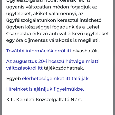
Ügyfélszolgálati Irodát keresik fel. Itt
ugyanis változatlan módon fogadjuk az
ügyfeleket, akiket valamennyi, az
ügyfélszolgálatunkon keresztül intézhető
Ingatlangazdálkodás
Pályázati hírek
ügyben készséggel fogadunk és a Lehel
2026.06.22.
Csarnokba érkező autóval érkező ügyfeleket
Megjelentek a 2026. évi nyári
egy óra díjmentes várakozás is megilleti.
lakáspályázatok - már lehet pályázni
További információk erről itt
olvashatók.
Az augusztus 20-i hosszú hétvége miatti
változásokról itt
tájékozódhatnak.
Egyéb
elérhetőségeinket itt találják.
Híreinket is ajánljuk figyelmükbe.
XIII. Kerületi Közszolgáltató NZrt.