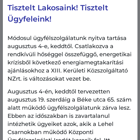
Tisztelt Lakosaink! Tisztelt
Ingatlangazdálkodás
Pályázati hírek
Ügyfeleink!
2026.07.6.
Megtekinthetők a nyári
lakáspályázatokon meghirdetett lakások
Módosul ügyfélszolgálatunk nyitva tartása
augusztus 4-e, keddtől. Csatlakozva a
rendkívüli hőséggel összefüggő, energetikai
krízisből következő energiamegtakarítási
ajánlásokhoz a XIII. Kerületi Közszolgáltató
NZrt. is változásokat vezet be.
Augusztus 4-én, keddtől tervezetten
augusztus 19. szerdáig a Béke utca 65. szám
alatt működő ügyfélszolgálatunk zárva lesz.
Ebben az időszakban is zavartalanul
intézhetik ügyeiket azok, akik a Lehel
Csarnokban működő Központi