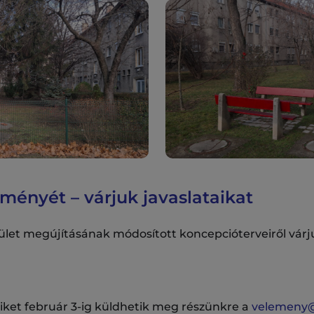
ményét – várjuk javaslataikat
terület megújításának módosított koncepcióterveiről vá
eiket február 3-ig küldhetik meg részünkre a
velemeny