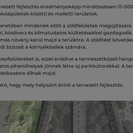
ervezett fejlesztés eredményeképp mindösszesen 15 0
kóépületek közötti és melletti területek.
keretében mindenek előtt a zöldfelületek megújítására 
l, biodiverz és klímatudatos kiültetésekkel gazdagodik
gymás növény kerül majd a területre. A zöldítést követő
gőt biztosít a környékbeliek számára.
gyepfelületeket is, ezzel erősítve a természetközeli hang
os pihenőhelyek jönnek létre új parkbútorokkal. A ter
ndelkezésre állnak majd.
ó, hogy mely helyszínt érinti a tervezett fejlesztés.