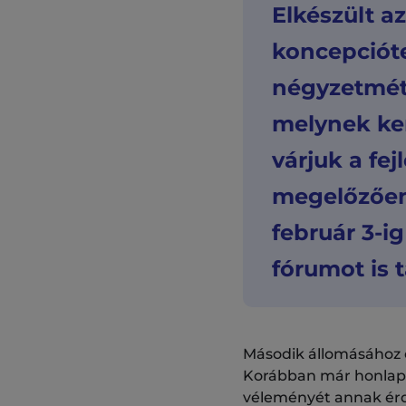
Elkészült a
koncepcióte
négyzetméte
melynek ke
várjuk a fe
megelőzően.
február 3-ig
fórumot is 
Második állomásához é
Korábban már honlapu
véleményét annak érd