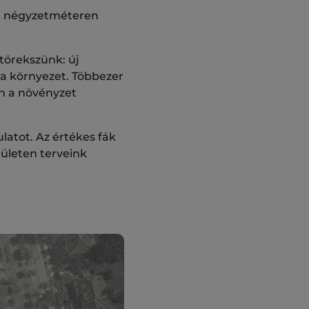
00 négyzetméteren
törekszünk: új
 a környezet. Többezer
en a növényzet
ulatot. Az értékes fák
ületen terveink