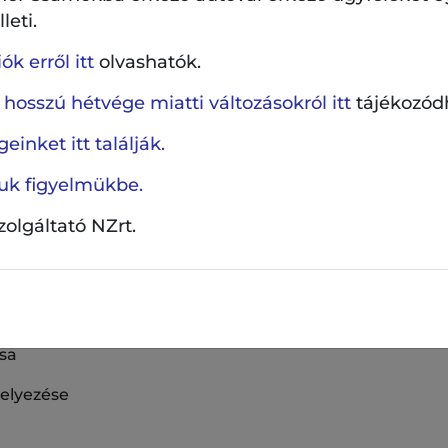
zhangban az aktívabb közösségi funkciók háttérbe szoru
leti.
 figyelembe véve a zöldfelületek megerősítésére, a te
k erről itt
olvashatók.
sra helyezzük a hangsúlyt a beruházás során. A mesters
n csökkent, a pihenőhelyek száma az eredetileg terve
 hosszú hétvége miatti változásokról itt
tájékozód
évő, bejáratoknál található pihenőket egymáshoz hasonl
einket itt találják.
kő burkolatot létesítünk. A pihenőket gazdag, többszin
ink szerint. Ez teret ad a csendes, békés pihenésnek és
ljuk figyelmükbe.
atát erősíti.
szolgáltató NZrt.
tőségeinek bővítése
ása
helyezése