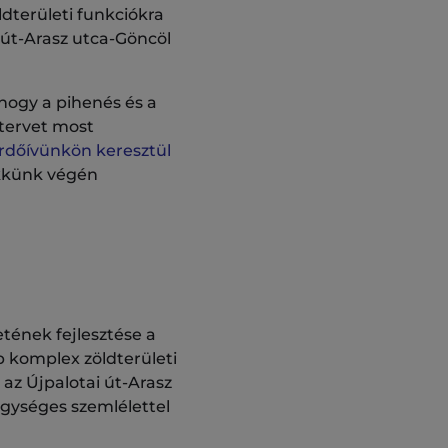
dterületi funkciókra
 út-Arasz utca-Göncöl
 hogy a pihenés és a
ótervet most
rdőívünkön keresztül
ikkünk végén
tének fejlesztése a
 komplex zöldterületi
z az Újpalotai út-Arasz
egységes szemlélettel