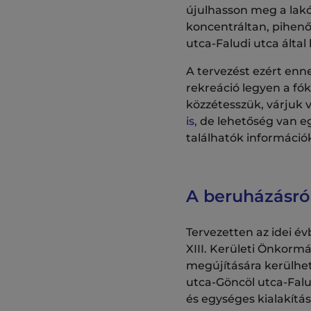
újulhasson meg a lakó
koncentráltan, pihenő
utca-Faludi utca által 
A tervezést ezért enne
rekreáció legyen a fó
közzétesszük, várjuk
is,
de lehetőség van e
találhatók információ
A beruházásró
Tervezetten az idei é
XIII. Kerületi Önkorm
megújítására kerülhet s
utca-Göncöl utca-Falu
és egységes kialakítás