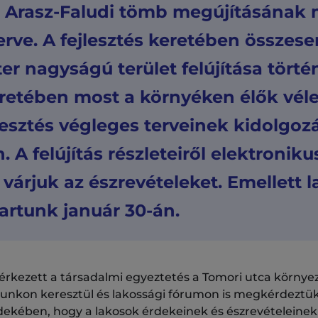
z Arasz-Faludi tömb megújításának 
rve. A fejlesztés keretében összese
r nagyságú terület felújítása tört
retében most a környéken élők vé
jlesztés végleges terveinek kidolgoz
 A felújítás részleteiről elektroniku
 várjuk az észrevételeket. Emellett 
tartunk január 30-án.
rkezett a társadalmi egyeztetés a Tomori utca környeze
nkon keresztül és lakossági fórumon is megkérdeztük
ekében, hogy a lakosok érdekeinek és észrevételeinek 