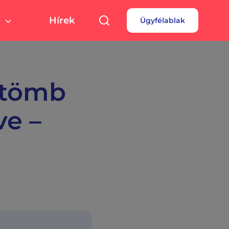
Hírek
Ügyfélablak
túra, sport
Pályázatok
 fizetés
turális színterek,
rtolási helyszínek
rdések
i tömb
borok
ve –