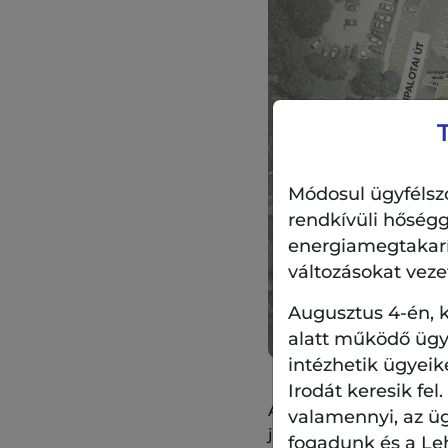
Módosul ügyfélszo
rendkívüli hőségg
energiamegtakarítá
változásokat veze
Augusztus 4-én, k
alatt működő ügyf
intézhetik ügyeik
Irodát keresik fel
A társadalmi egyeztet
valamennyi, az ü
játszótér és a magas 
fogadunk és a Le