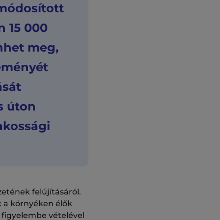
módosított
n 15 000
énhet meg,
leményét
ását
s úton
lakossági
tének felújításáról.
 a környéken élők
figyelembe vételével