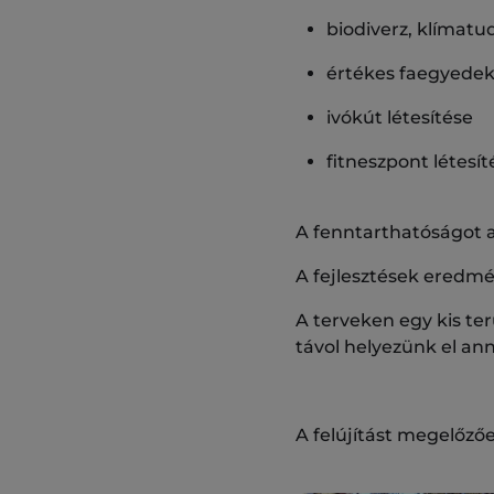
biodiverz, klímatu
értékes faegyede
ivókút létesítése
fitneszpont létesít
A fenntarthatóságot 
A fejlesztések eredm
A terveken egy kis te
távol helyezünk el an
A felújítást megelőzőe