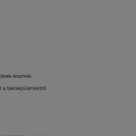
bbek lesznek.
t a lakóépületektől