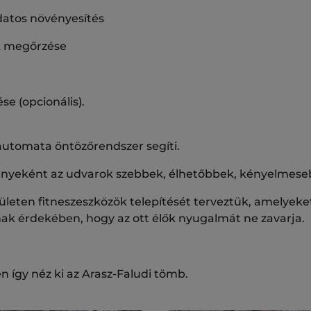
datos növényesítés
k megőrzése
ése (opcionális).
automata öntözőrendszer segíti.
ényeként az udvarok szebbek, élhetőbbek, kényelmese
rületen fitneszeszközök telepítését terveztük, amelyeke
nak érdekében, hogy az ott élők nyugalmát ne zavarja.
n így néz ki az Arasz-Faludi tömb.