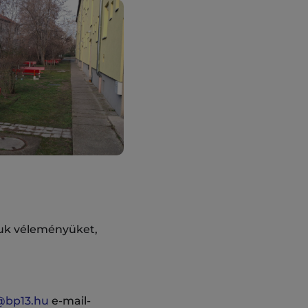
rjuk véleményüket,
@bp13.hu
e-mail-