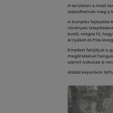
A területen a most t
szépülhetnek meg a la
A komplex fejlesztés 
növények telepítéséve
évelő, virágos fű, ha
árnyékot és friss leve
Emellett felújítjuk a 
megőrzésével hangulat
szerint ivókutak is re
Alábbi képünkön láthat