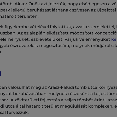
tömb. Akkor Önök azt jelezték, hogy elsődlegesen a zöl
park jellegű beruházást látnának szívesen az Újpalotai
határolt területen.
k figyelembe vételével folytattuk, azzal a szemlélettel,
kuszban. Az ez alapján elkészített módosított koncepci
 véleményüket, észrevételüket. Várjuk véleményüket
ké
gyéb észrevételeik megosztására, melynek módjáról c
k.
l
vben valósulhat meg az Arasz-Faludi tömb utca környeze
ányzat beruházásában, melynek részeként a teljes tömb
or. A zöldterületi fejlesztés a teljes tömböt érinti, aza
di utca által határolt terület megújulását komplexen, 
sal tervezzük.