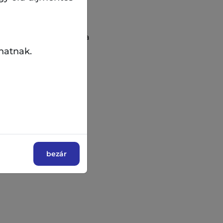
lnak a területen.
rmészetesebb,
éges burkolatok aránya
zetthez képest
hatnak.
ó jelleggel alakítjuk
tes növényállomány
 a környezet zöld,
bezár