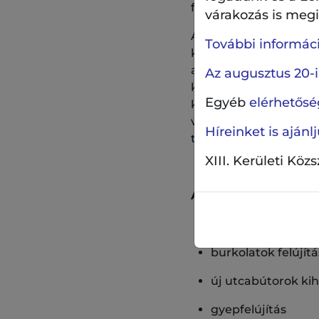
fejlesztést. Ezzel öss
várakozás is megil
Az Önök észrevételeit
További információ
kertjellegű kialakítá
a módosított tervekbe
Az augusztus 20-i
kevesebb lett. A megl
Egyéb
elérhetőség
ki, ezen a részen tér
veszi majd körül terve
Híreinket is aján
természetközeli hangul
XIII. Kerületi Köz
A fejlesztés célja:
kerti pihenés lehe
burkolatok felújít
új utcabútorok ki
gyepfelújítás