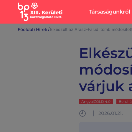
Társaságunkról
Rólunk
Ingatlanok
/
/
Főoldal
Hírek
Elkészült az Arasz-Faludi tömb módosítot
Vezérigazgatói
Bérlakásépítés,
köszöntő
intézmények
Elkészü
felújítása
Sajtószoba
Lakások,
Közérdekű adato
módosí
üzlethelyiségek
Közbeszerzési ad
Lehel Csarnok
Álláslehetőségek
várjuk
Karbantartás
Elérhetőségek
Közös képviselők
Írjon nekünk
AngyalZÖLD 4.0
Beruház
2026.01.21.