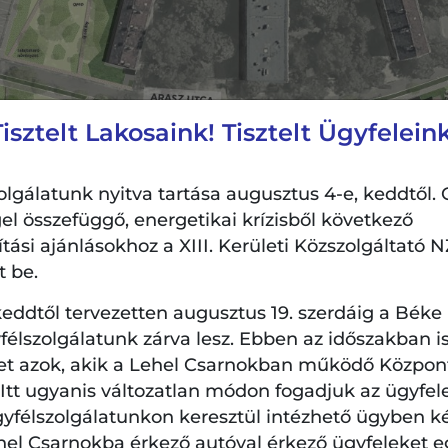
Tisztelt Lakosaink! Tisztelt Ügyfeleink
lgálatunk nyitva tartása augusztus 4-e, keddtől. 
el összefüggő, energetikai krízisből következő
si ajánlásokhoz a XIII. Kerületi Közszolgáltató NZ
t be.
eddtől tervezetten augusztus 19. szerdáig a Béke
élszolgálatunk zárva lesz. Ebben az időszakban is
et azok, akik a Lehel Csarnokban működő Központi
. Itt ugyanis változatlan módon fogadjuk az ügyfel
és első fordulójában elhangzott észrevételeknek megfe
gyfélszolgálatunkon keresztül intézhető ügyben k
ágyások helyett sokkal erősebben a pihenőfunkció hat
hel Csarnokba érkező autóval érkező ügyfeleket e