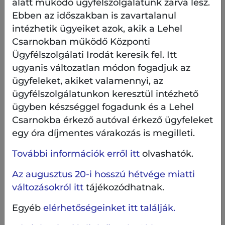
dolgoztak.
alatt működő ügyfélszolgálatunk zárva lesz.
Ebben az időszakban is zavartalanul
intézhetik ügyeiket azok, akik a Lehel
Csarnokban működő Központi
Ügyfélszolgálati Irodát keresik fel. Itt
ugyanis változatlan módon fogadjuk az
ügyfeleket, akiket valamennyi, az
ügyfélszolgálatunkon keresztül intézhető
ügyben készséggel fogadunk és a Lehel
Csarnokba érkező autóval érkező ügyfeleket
egy óra díjmentes várakozás is megilleti.
További információk erről itt
olvashatók.
Az augusztus 20-i hosszú hétvége miatti
változásokról itt
tájékozódhatnak.
Egyéb
elérhetőségeinket itt találják.