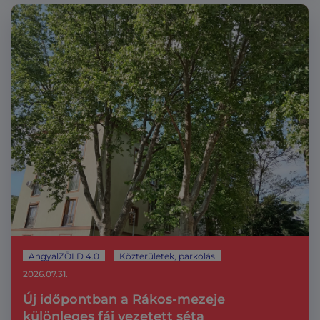
AngyalZÖLD 4.0
Közterületek, parkolás
2026.07.31.
Új időpontban a Rákos-mezeje
különleges fái vezetett séta