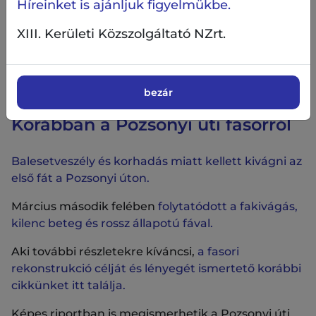
Híreinket is ajánljuk figyelmükbe.
XIII. Kerületi Közszolgáltató NZrt.
A kivágott fák helyére az őszi faültetés során új fák
kerülnek.
bezár
Korábban a Pozsonyi úti fasorról
Balesetveszély és korhadás miatt kellett kivágni az
első fát a Pozsonyi úton.
Március második felében
folytatódott a fakivágás,
kilenc beteg és rossz állapotú fával.
Aki további részletekre kíváncsi,
a fasori
rekonstrukció célját és lényegét ismertető korábbi
cikkünket itt találja.
Képes riportban is megismerhetik a Pozsonyi úti