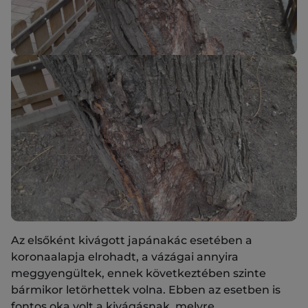
Az elsőként kivágott japánakác esetében a
koronaalapja elrohadt, a vázágai annyira
meggyengültek, ennek következtében szinte
bármikor letörhettek volna. Ebben az esetben is
fontos oka volt a kivágásnak, melyre