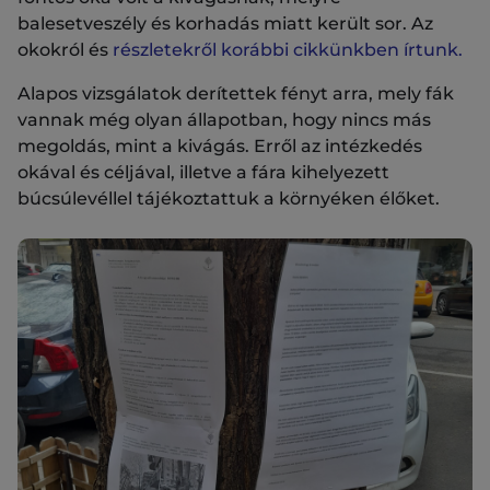
balesetveszély és korhadás miatt került sor. Az
okokról és
részletekről korábbi cikkünkben írtunk.
Alapos vizsgálatok derítettek fényt arra, mely fák
vannak még olyan állapotban, hogy nincs más
megoldás, mint a kivágás. Erről az intézkedés
okával és céljával, illetve a fára kihelyezett
búcsúlevéllel tájékoztattuk a környéken élőket.