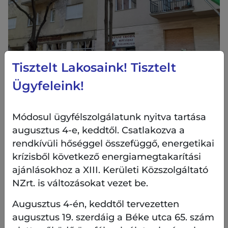
Tisztelt Lakosaink! Tisztelt
Ügyfeleink!
Módosul ügyfélszolgálatunk nyitva tartása
augusztus 4-e, keddtől. Csatlakozva a
rendkívüli hőséggel összefüggő, energetikai
krízisből következő energiamegtakarítási
ajánlásokhoz a XIII. Kerületi Közszolgáltató
NZrt. is változásokat vezet be.
Augusztus 4-én, keddtől tervezetten
augusztus 19. szerdáig a Béke utca 65. szám
A szakemberek alaposan és körültekintően