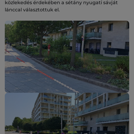
közlekedés érdekében a sétány nyugati sávját
lánccal választottuk el.