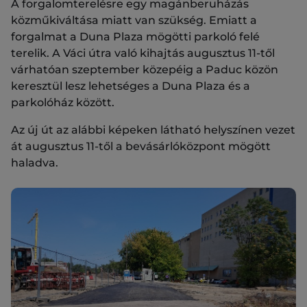
A forgalomterelésre egy magánberuházás
közműkiváltása miatt van szükség. Emiatt a
forgalmat a Duna Plaza mögötti parkoló felé
terelik. A Váci útra való kihajtás augusztus 11-től
várhatóan szeptember közepéig a Paduc közön
keresztül lesz lehetséges a Duna Plaza és a
parkolóház között.
Az új út az alábbi képeken látható helyszínen vezet
át augusztus 11-től a bevásárlóközpont mögött
haladva.