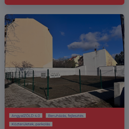
AngyalZÖLD 4.0
Beruházás, fejlesztés
Közterületek, parkolás