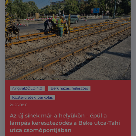
AngyalZÖLD 4.0
Beruházás, fejlesztés
Közterületek, parkolás
2026.08.6.
Az új sínek már a helyükön - épül a
lámpás kereszteződés a Béke utca-Tahi
utca csomópontjában