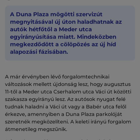
A Duna Plaza mögötti szervizút
megnyitásával új úton haladhatnak az
autók hétfőtől a Meder utca
egyirányúsítása miatt. Mindeközben
megkezdődött a cölöpözés az új híd
alapozási fázisában.
A már érvényben lévő forgalomtechnikai
változások mellett újdonság lesz, hogy augusztus
11-től a Meder utca Cserhalom utca Váci út közötti
szakasza egyirányú lesz. Az autósok nyugat felé
tudnak haladni a Váci út vagy a Babér utca felől
érkezve, amennyiben a Duna Plaza parkolóját
szeretnék megközelíteni. A keleti irányú forgalom
átmenetileg megszűnik.