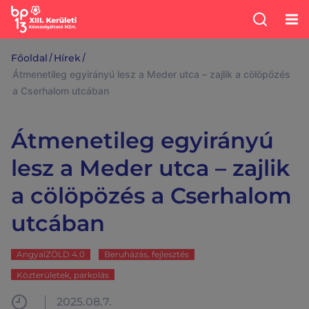
/
/
Főoldal
Hírek
Átmenetileg egyirányú lesz a Meder utca – zajlik a cölöpözés
a Cserhalom utcában
Átmenetileg egyirányú
lesz a Meder utca – zajlik
a cölöpözés a Cserhalom
utcában
AngyalZÖLD 4.0
Beruházás, fejlesztés
Közterületek, parkolás
2025.08.7.