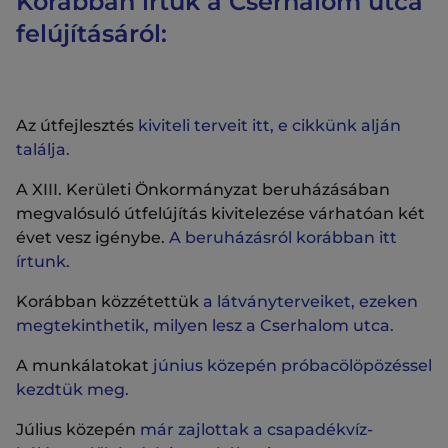
Korábban írtuk a Cserhalom utca
felújításáról:
Az útfejlesztés
kiviteli terveit itt, e cikkünk alján
találja.
A XIII. Kerületi Önkormányzat beruházásában
megvalósuló útfelújítás kivitelezése várhatóan két
évet vesz igénybe.
A beruházásról korábban itt
írtunk.
Korábban közzétettük
a látványterveiket, ezeken
megtekinthetik, milyen lesz a Cserhalom utca.
A munkálatokat
június közepén próbacölöpözéssel
kezdtük meg.
Július közepén
már zajlottak a csapadékvíz-