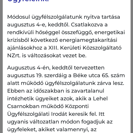
felől.
A gyalogjárdák és kerékpárutak a Csavargyár
Módosul ügyfélszolgálatunk nyitva tartása
utca Duna felőli oldalán teljes hosszban
augusztus 4-e, keddtől. Csatlakozva a
biztosítottak maradnak, a Csavargyár és a
rendkívüli hőséggel összefüggő, energetikai
Mura utca közötti szűkítés, illetve a Csele utcai
krízisből következő energiamegtakarítási
csomópontban kiépülő pontszerű szűkítés
ajánlásokhoz a XIII. Kerületi Közszolgáltató
mellett.
NZrt. is változásokat vezet be.
A Váci út felőli oldalon a gyalogosközlekedés
Augusztus 4-én, keddtől tervezetten
csak a Csavargyár utca és a Meder utca között
augusztus 19. szerdáig a Béke utca 65. szám
lesz biztosított a Mura és a Meder utca közötti
alatt működő ügyfélszolgálatunk zárva lesz.
szakaszon szűkített járdafelületekkel.
Ebben az időszakban is zavartalanul
A Csele utcai, a Csavargyár-Úszódaru utcai,
intézhetik ügyeiket azok, akik a Lehel
illetve a Mura-Turóc utcai csomópontokban a
Csarnokban működő Központi
gyalogos és kerékpáros közlekedés is
Ügyfélszolgálati Irodát keresik fel. Itt
biztosított marad.
ugyanis változatlan módon fogadjuk az
ügyfeleket, akiket valamennyi, az
A 15-ös busz számára ideiglenes buszmegállót