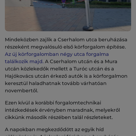
Mindeközben zajlik a Cserhalom utca beruházása
részeként megvalósuló első körforgalom építése.
Az új körforgalomban négy utca forgalma
találkozik majd.
A Cserhalom utcán és a Mura
utcán közlekedők mellett a Turóc utcán és a
Hajókovács utcán érkező autók is a körforgalmon
keresztül haladhatnak tovább várhatóan
novembertől.
Ezen kívül a korábbi forgalomtechnikai
intézkedések érvényben maradnak, melyekről
cikkünk második részében talál részleteket.
A napokban megkezdődött az egyik híd