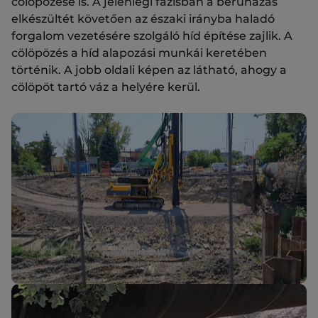
cölöpözése is. A jelenlegi fázisban a beruházás
elkészültét követően az északi irányba haladó
forgalom vezetésére szolgáló híd építése zajlik. A
cölöpözés a híd alapozási munkái keretében
történik. A jobb oldali képen az látható, ahogy a
cölöpöt tartó váz a helyére kerül.