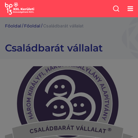
/
/
Főoldal
Főoldal
Családbarát vállalat
Családbarát vállalat