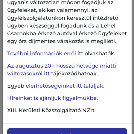
ugyanis változatlan módon fogadjuk az
Közszolgáltató Különdíjjal értékelték azokat az
ügyfeleket, akiket valamennyi, az
intézkedéseket, amelyeket a XIII. Kerületi
ügyfélszolgálatunkon keresztül intézhető
Közszolgáltató NZrt. komplex rendszerré alakított
ügyben készséggel fogadunk és a Lehel
a gyakorlatában.
Csarnokba érkező autóval érkező ügyfeleket
egy óra díjmentes várakozás is megilleti.
Különdíj a legjobb 1 perces
További információk erről itt
olvashatók.
videónak
Az augusztus 20-i hosszú hétvége miatti
A Családbarát Vállalat cím elnyerése mellett az
változásokról itt
tájékozódhatnak.
egyik évben a legjobb 1 perces kisfilmnek járó
videó különdíját is a XIII. Kerületi Közszolgáltató
Egyéb
elérhetőségeinket itt találják.
Zrt. hozhatta el. A 2023. évi ilyen különdíjat az
Híreinket is ajánljuk figyelmükbe.
alábbi videóval érdemeltük ki.
XIII. Kerületi Közszolgáltató NZrt.
A képre kattintva megnézheti videónkat!