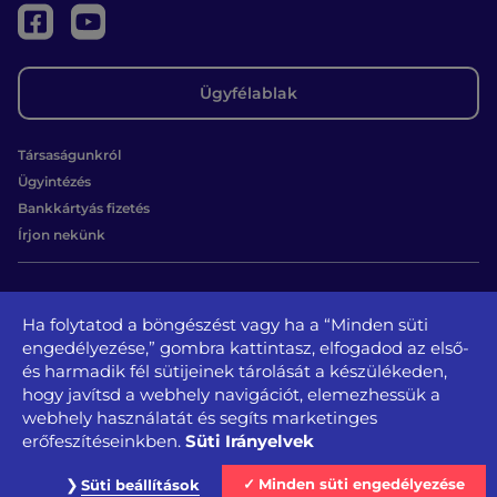
Ügyfélablak
Társaságunkról
Ügyintézés
Bankkártyás fizetés
Írjon nekünk
Kapcsolat
Ha folytatod a böngészést vagy ha a “Minden süti
1131 Budapest, Béke u. 65.
engedélyezése,” gombra kattintasz, elfogadod az első-
tel.: +36 1 350-3728, + 36 1 350-3729
és harmadik fél sütijeinek tárolását a készülékeden,
kozszolgaltato@kozszolgaltato.bp13.hu
hogy javítsd a webhely navigációt, elemezhessük a
webhely használatát és segíts marketinges
Közérdekű
Akadálymentesítési
Süti Irányelvek
erőfeszítéseinkben.
Oldaltérkép
Impresszum
Sajtószoba
adatok
nyilatkozat
Adatvédelem és jogi nyilatkozat
Minden süti engedélyezése
Süti beállítások
@ XIII. Kerületi Közszolgáltató NZrt.