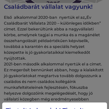
Családbarát vállalat vagyunk!
Első alkalommal 2020-ban nyertük el az„Év
Családbarát Vállalata 2020 – különleges időkben”
címet. Ezzel bekerültünk abba a nagyvállalati
körbe, amelynek tagjai a munka és a magánélet
összehangolását példaértékűen képviselik,
továbbá a karantén és a speciális helyzet
közepette is jó gyakorlataikkal kiemelkedőt
nyújtottak.
2021-ben második alkalommal nyertük el a címet.
Ez megerősít bennünket abban, hogy a kialakított
jó gyakorlatokat megtartva tovább dolgozzunk a
családos és nem családos kollégáink
munkafeltételeinek fejlesztésén, fókuszba
helyezve dolgozóink megelégedését, hogy jó
vállalati közegben még eredményesebben
végezzük tevékenységünket.