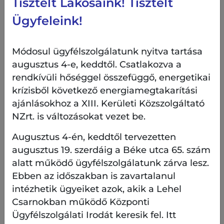
Tisztelt Lakosaink! Tisztelt
2022-ben ismét elnyertük e kitüntető címet.
2023-ban immár negyedik alkalommal érdemeltük
Ügyfeleink!
ki az elismerést családbarát intézkedéseink
rendszerével.
Módosul ügyfélszolgálatunk nyitva tartása
2024-ben ugyancsak díjazottak lettünk összetett
augusztus 4-e, keddtől. Csatlakozva a
családbarát intézkedéseinkkel. Ebben az évben a
fókuszban a munka-magánélet egyensúly
rendkívüli hőséggel összefüggő, energetikai
újraértelmezése állt. Az értékelés során az volt az
krízisből következő energiamegtakarítási
elsődleges szempont, hogy a dolgozóknak nem
ajánlásokhoz a XIII. Kerületi Közszolgáltató
választani kell a kettő között, hanem a munka és a
NZrt. is változásokat vezet be.
család lehet egyszerre inspiráló, ha a munkavállaló
kiegyensúlyozott a lelke mélyén – ebben pedig a
Augusztus 4-én, keddtől tervezetten
munkahelyeknek hatalmas szerepe van. E
augusztus 19. szerdáig a Béke utca 65. szám
szempontrendszert figyelembe véve 2024-ben is
alatt működő ügyfélszolgálatunk zárva lesz.
díjazott lett társaságunk.
Ebben az időszakban is zavartalanul
2025-ben újra díjazottak lettünk, immár hatodik
intézhetik ügyeiket azok, akik a Lehel
alkalommal érdemeltük ki a címet. Az idei évben
Csarnokban működő Központi
emellett különdíjban is részesültünk extra
Ügyfélszolgálati Irodát keresik fel. Itt
elismerésként, Példaértékű Családbarát